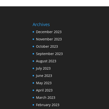
Archives
December 2023
November 2023
October 2023
September 2023
August 2023
July 2023
June 2023
May 2023
April 2023
March 2023
February 2023