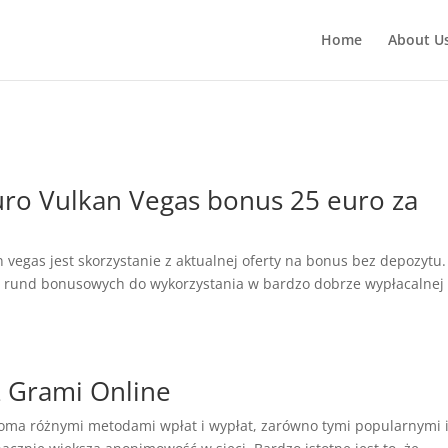
g plan for this site has expired.
Renew now
to avoid service d
Home
About U
uro Vulkan Vegas bonus 25 euro za
egas jest skorzystanie z aktualnej oferty na bonus bez depozytu.
 rund bonusowych do wykorzystania w bardzo dobrze wypłacalnej
z Grami Online
loma różnymi metodami wpłat i wypłat, zarówno tymi popularnymi 