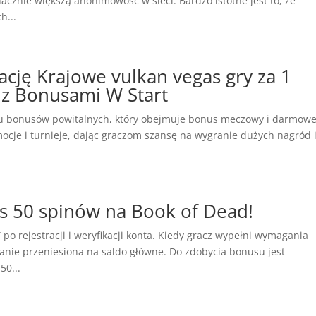
nacznie większą anonimowość w sieci. Bardzo istotne jest to, że
h...
ację Krajowe vulkan vegas gry za 1
 z Bonusami W Start
tu bonusów powitalnych, który obejmuje bonus meczowy i darmow
ocje i turnieje, dając graczom szansę na wygranie dużych nagród 
ns 50 spinów na Book of Dead!
 po rejestracji i weryfikacji konta. Kiedy gracz wypełni wymagania
anie przeniesiona na saldo główne. Do zdobycia bonusu jest
50...