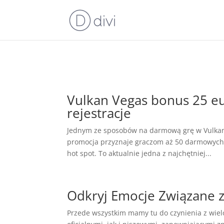
⚠️ Hostin
Vulkan Vegas bonus 25 e
rejestracje
Jednym ze sposobów na darmową grę w Vulkan v
promocja przyznaje graczom aż 50 darmowych
hot spot. To aktualnie jedna z najchętniej...
Odkryj Emocje Związane 
Przede wszystkim mamy tu do czynienia z wie