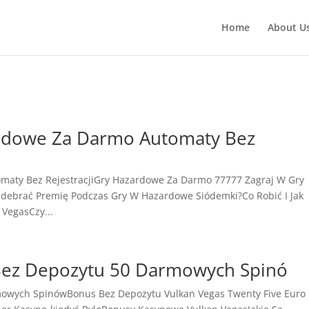
g plan for this site has expired.
Renew now
to avoid service d
Home
About U
ardowe Za Darmo Automaty Bez
maty Bez RejestracjiGry Hazardowe Za Darmo 77777 Zagraj W Gry
debrać Premię Podczas Gry W Hazardowe Siódemki?Co Robić I Jak
 VegasCzy...
Bez Depozytu 50 Darmowych Spinó
mowych SpinówBonus Bez Depozytu Vulkan Vegas Twenty Five Euro