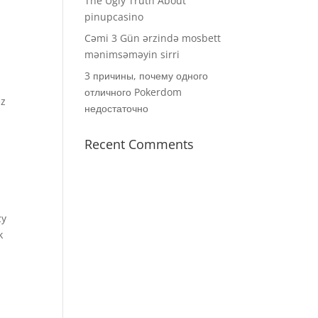
The Ugly Truth About
pinupcasino
Cəmi 3 Gün ərzində mosbett
mənimsəməyin sirri
3 причины, почему одного
отличного Pokerdom
ez
недостаточно
Recent Comments
zy
k