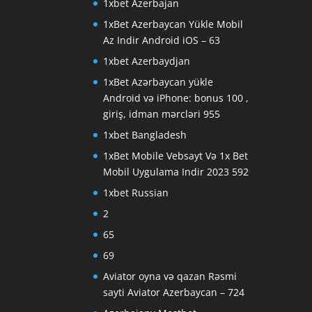
1xbet Azerbajan
1xBet Azerbaycan Yükle Mobil
Az Indir Android iOS – 63
1xbet Azerbaydjan
1xBet Azərbaycan yükle
Android və iPhone: bonus 100 ,
giriş, idman mərcləri 955
1xbet Bangladesh
1xBet Mobile Vebsayt Və 1x Bet
Mobil Uygulama Indir 2023 592
1xbet Russian
2
65
69
Aviator oyna və qazan Rəsmi
sayti Aviator Azerbaycan – 724