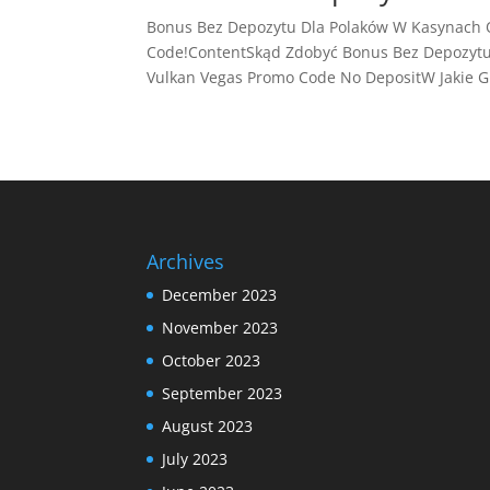
Bonus Bez Depozytu Dla Polaków W Kasynach 
Code!ContentSkąd Zdobyć Bonus Bez Depozytu
Vulkan Vegas Promo Code No DepositW Jakie Gr
Archives
December 2023
November 2023
October 2023
September 2023
August 2023
July 2023