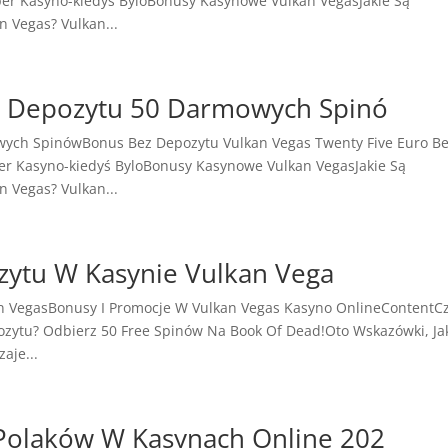
er Kasyno-kiedyś ByloBonusy Kasynowe Vulkan VegasJakie Są
 Vegas? Vulkan...
ez Depozytu 50 Darmowych Spinó
wych SpinówBonus Bez Depozytu Vulkan Vegas Twenty Five Euro B
r Kasyno-kiedyś ByloBonusy Kasynowe Vulkan VegasJakie Są
 Vegas? Vulkan...
zytu W Kasynie Vulkan Vega
n VegasBonusy I Promocje W Vulkan Vegas Kasyno OnlineContentC
zytu? Odbierz 50 Free Spinów Na Book Of Dead!Oto Wskazówki, Ja
aje...
Polaków W Kasynach Online 202