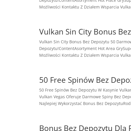
Depozytu!ContentAsortyment Hot Place GrySup
Możliwości Kontaktu Z Działem Wsparcia Vulkan
Vulkan Sin City Bonus B
Vulkan Sin City Bonus Bez Depozytu 50 Darmo
Depozytu!ContentAsortyment Hot Area GrySupe
Możliwości Kontaktu Z Działem Wsparcia Vulkan
50 Free Spinów Bez Depo
50 Free Spinów Bez Depozytu W Kasynie Vulka
Vulkan Vegas Oferuje Darmowe Spiny Bez Depo
Najlepiej Wykorzystać Bonus Bez DepozytuRodz
Bonus Bez Depozytu Dla 