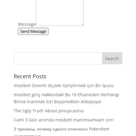
Message
Send Message
Recent Posts
mostbet Önemli ölçüde Geliştirmek için Bir İpucu
mostbet giriş Hakkındaki Bu 10 Efsaneden Herhangi
Birine İnanmak Sizi Büyümekten Alıkoyuyor
The Ugly Truth About pinupcasino
Cəmi 3 Gün ərzində mosbett mənimsəməyin sirri
3 причины, почему одного отличного Pokerdom
недостаточно