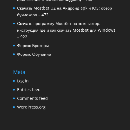
Скачать Mostbet UZ на Андроид apk и IOS: обзор
букмекера – 472
Скачать программу Мостбет на компьютер:
инструкция где и как скачать Mostbet для Windows
– 922
Форекс Брокеры
Форекс Обучение
Meta
Log in
Entries feed
Comments feed
WordPress.org