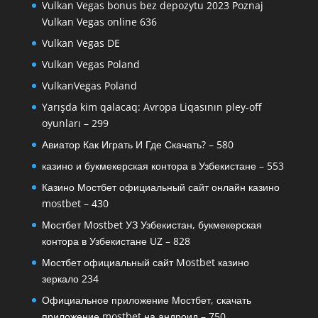
Vulkan Vegas bonus bez depozytu 2023 Poznaj
Vulkan Vegas online 636
Vulkan Vegas DE
Vulkan Vegas Poland
VulkanVegas Poland
Yarışda kim qalacaq: Avropa Liqasının pley-off
oyunları – 299
Авиатор Как Играть И Где Скачать? – 580
казино и букмекерская контора в Узбекистане – 553
Казино Мостбет официальный сайт онлайн казино
mostbet – 430
Мостбет Mostbet УЗ Узбекистан, букмекерская
контора в Узбекистане UZ – 828
Мостбет официальный сайт Mostbet казино
зеркало 234
Официальное приложение Мостбет, скачать
приложение mostbet на андроид – 750