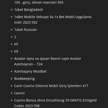
100 , giriş, idman mərcləri 955
1xbet Bangladesh
1xBet Mobile Vebsayt Və 1x Bet Mobil Uygulama
Indir 2023 592
1xbet Russian
2
65
69
Aviator oyna və qazan Rəsmi sayti Aviator
Azerbaycan – 724
Azerbajany Mostbet
Bookkeeping
Canlı Casino Sitesine Mobil Giriş İşlemleri 417
casino
Casino Bonus ohne Einzahlung 59 GRATIS Echtgeld
Codes 2023 598