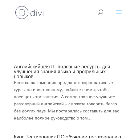
⚠️ Hosting plan for this site has expired.
Renew now
to
avoid service disruption.
Английский для IT: полезные ресурсы для
улучшения знания языка и профильных
навыков
Если ваша компания предлагает корпоративные
курсы по иностранному, найдите время, чтобы
посещать эти занятия. А самое главное улучшите
разговорный английский – сможете говорить бегло
без долгих пауз. Мы постарались составить для вас
наиболее полное руководство о том,...
Курс Тестировщик ПО обучение тестированию