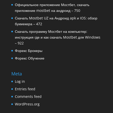
Официальное приложение Мостбет, скачать
приложение mostbet на андроид – 750
Скачать Mostbet UZ на Андроид apk и IOS: обзор
букмекера – 472
Скачать программу Мостбет на компьютер:
инструкция где и как скачать Mostbet для Windows
– 922
Форекс Брокеры
Форекс Обучение
Meta
Log in
Entries feed
Comments feed
WordPress.org