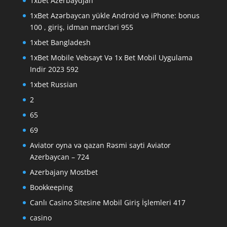
1xbet Azerbaydjan
1xBet Azərbaycan yükle Android və iPhone: bonus
100 , giriş, idman mərcləri 955
1xbet Bangladesh
1xBet Mobile Vebsayt Və 1x Bet Mobil Uygulama
Indir 2023 592
1xbet Russian
2
65
69
Aviator oyna və qazan Rəsmi sayti Aviator
Azerbaycan – 724
Azerbajany Mostbet
Bookkeeping
Canlı Casino Sitesine Mobil Giriş İşlemleri 417
casino