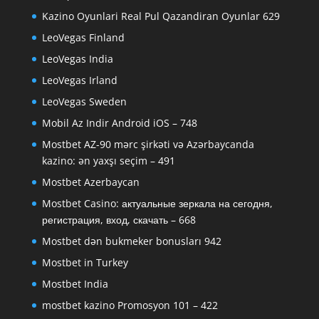
Kazino Oyunlari Real Pul Qazandiran Oyunlar 629
LeoVegas Finland
LeoVegas India
LeoVegas Irland
LeoVegas Sweden
Mobil Az Indir Android iOS – 748
Mostbet AZ-90 mərc şirkəti və Azərbaycanda
kazino: ən yaxşı seçim – 491
Mostbet Azerbaycan
Mostbet Casino: актуальные зеркала на сегодня,
регистрация, вход, скачать – 668
Mostbet dən bukmeker bonusları 942
Mostbet in Turkey
Mostbet India
mostbet kazino Promosyon 101 – 422