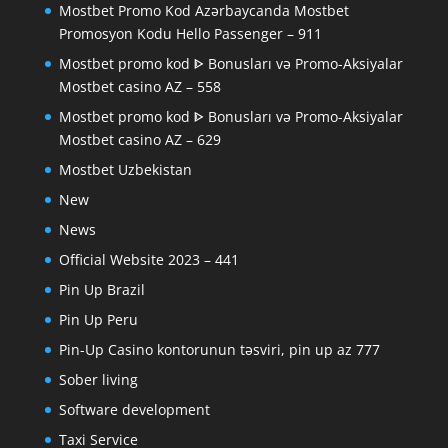
Mostbet Promo Kod Azərbaycanda Mostbet
Promosyon Kodu Hello Passenger – 911
Mostbet promo kod ᐈ Bonusları və Promo-Aksiyalar
Mostbet casino AZ – 558
Mostbet promo kod ᐈ Bonusları və Promo-Aksiyalar
Mostbet casino AZ – 629
Mostbet Uzbekistan
New
News
Official Website 2023 – 441
Pin Up Brazil
Pin Up Peru
Pin-Up Casino kontorunun təsviri, pin up az 777
Sober living
Software development
Taxi Service