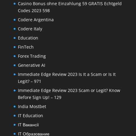
Casino Bonus ohne Einzahlung 59 GRATIS Echtgeld
Codes 2023 598
Codere Argentina
Codere Italy
Education
FinTech
Forex Trading
Generative AI
Immediate Edge Review 2023 Is It a Scam or Is It
Legit? – 971
Immediate Edge Review 2023 Scam or Legit? Know
Before Sign Up! – 129
India Mostbet
IT Education
IT Вакансії
IT Образование