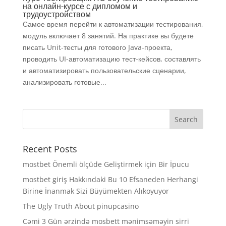
на онлайн-курсе с дипломом и
трудоустройством
Самое время перейти к автоматизации тестирования,
модуль включает 8 занятий. На практике вы будете
писать Unit-тесты для готового Java-проекта,
проводить UI-автоматизацию тест-кейсов, составлять
и автоматизировать пользовательские сценарии,
анализировать готовые...
Recent Posts
mostbet Önemli ölçüde Geliştirmek için Bir İpucu
mostbet giriş Hakkındaki Bu 10 Efsaneden Herhangi
Birine İnanmak Sizi Büyümekten Alıkoyuyor
The Ugly Truth About pinupcasino
Cəmi 3 Gün ərzində mosbett mənimsəməyin sirri