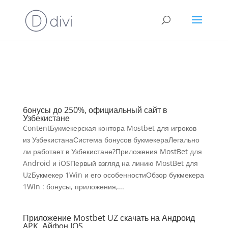
⚠️ Hosting plan for this site has expired.
Renew now
to
avoid service disruption.
бонусы до 250%, официальный сайт в
Узбекистане
ContentБукмекерская контора Mostbet для игроков
из УзбекистанаСистема бонусов букмекераЛегально
ли работает в Узбекистане?Приложения MostBet для
Android и iOSПервый взгляд на линию MostBet для
UzБукмекер 1Win и его особенностиОбзор букмекера
1Win : бонусы, приложения,...
Приложение Mostbet UZ скачать на Андроид
APK, Айфон IOS