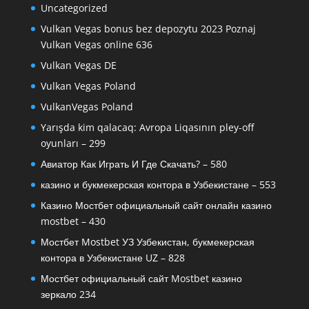
Uncategorized
Vulkan Vegas bonus bez depozytu 2023 Poznaj
Vulkan Vegas online 636
Vulkan Vegas DE
Vulkan Vegas Poland
VulkanVegas Poland
Yarışda kim qalacaq: Avropa Liqasının pley-off
oyunları – 299
Авиатор Как Играть И Где Скачать? – 580
казино и букмекерская контора в Узбекистане – 553
Казино Мостбет официальный сайт онлайн казино
mostbet – 430
Мостбет Mostbet УЗ Узбекистан, букмекерская
контора в Узбекистане UZ – 828
Мостбет официальный сайт Mostbet казино
зеркало 234