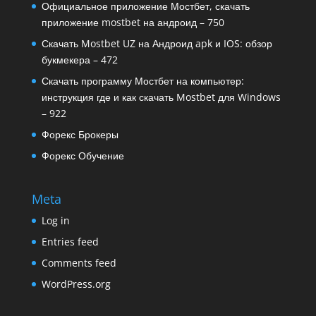
Официальное приложение Мостбет, скачать
приложение mostbet на андроид – 750
Скачать Mostbet UZ на Андроид apk и IOS: обзор
букмекера – 472
Скачать программу Мостбет на компьютер:
инструкция где и как скачать Mostbet для Windows
– 922
Форекс Брокеры
Форекс Обучение
Meta
Log in
Entries feed
Comments feed
WordPress.org