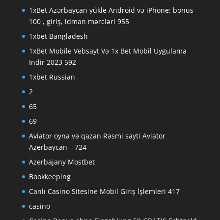
1xBet Azərbaycan yükle Android və iPhone: bonus
100 , giriş, idman mərcləri 955
1xbet Bangladesh
1xBet Mobile Vebsayt Və 1x Bet Mobil Uygulama
Indir 2023 592
1xbet Russian
2
65
69
Aviator oyna və qazan Rəsmi sayti Aviator
Azerbaycan – 724
Azerbajany Mostbet
Bookkeeping
Canlı Casino Sitesine Mobil Giriş İşlemleri 417
casino