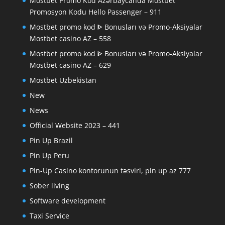
Mostbet Promo Kod Azərbaycanda Mostbet
Promosyon Kodu Hello Passenger – 911
Mostbet promo kod ᐈ Bonusları və Promo-Aksiyalar
Mostbet casino AZ – 558
Mostbet promo kod ᐈ Bonusları və Promo-Aksiyalar
Mostbet casino AZ – 629
Mostbet Uzbekistan
New
News
Official Website 2023 – 441
Pin Up Brazil
Pin Up Peru
Pin-Up Casino kontorunun təsviri, pin up az 777
Sober living
Software development
Taxi Service