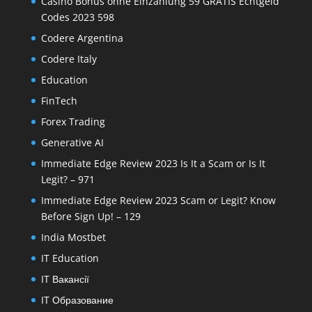
Casino Bonus ohne Einzahlung 59 GRATIS Echtgeld
Codes 2023 598
Codere Argentina
Codere Italy
Education
FinTech
Forex Trading
Generative AI
Immediate Edge Review 2023 Is It a Scam or Is It
Legit? – 971
Immediate Edge Review 2023 Scam or Legit? Know
Before Sign Up! – 129
India Mostbet
IT Education
IT Вакансії
IT Образование