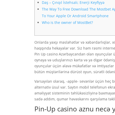
Daş – Çınqıl İstehsalı; Enerji Keyfiyyə
The Way To Free Download The Mostbet 
To Your Apple Or Android Smartphone
Who is the owner of MostBet?
Onlarda yaxşı məsləhətlər və xəbərdarlıqlar, x
haqqında hekayələr var. Siz həm rəsmi interne
Pin Up casino Azərbaycandan olan oyunçular üç
oynaya və uduşlarınızı karta və ya digər ödəniş 
oyunçular üçün əlavə mükafatlar və imtiyazlar 
bütün müştərilərinə dürüst oyun, sürətli ödəniş
Varsayılan olaraq, -apple- sevənlər üçün heç b
alternativ üsul var. Saytın mobil telefonun ekr
əməliyyat sisteminin təhlükəsizliyinə baxmaya
sadə addım, qumar həvəskarını qarşılama təkli
Pin-Up casino aznu necə 