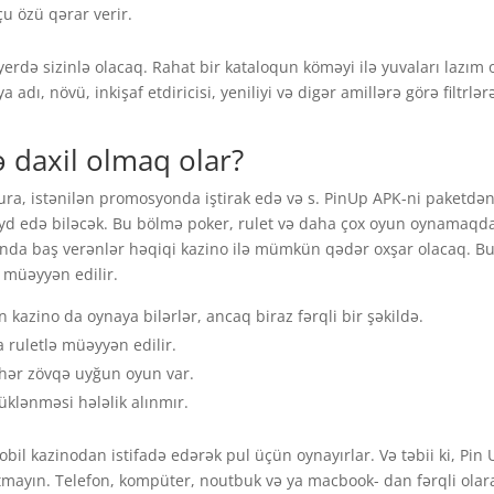
u özü qərar verir.
erdə sizinlə olacaq. Rahat bir kataloqun köməyi ilə yuvaları lazım 
adı, növü, inkişaf etdiricisi, yeniliyi və digər amillərə görə filtrlər
 daxil olmaq olar?
dura, istənilən promosyonda iştirak edə və s. PinUp APK-ni paketdə
yd edə biləcək. Bu bölmə poker, rulet və daha çox oyun oynamaqd
nda baş verənlər həqiqi kazino ilə mümkün qədər oxşar olacaq. B
ə müəyyən edilir.
n kazino da oynaya bilərlər, ancaq biraz fərqli bir şəkildə.
a ruletlə müəyyən edilir.
hər zövqə uyğun oyun var.
üklənməsi hələlik alınmır.
l kazinodan istifadə edərək pul üçün oynayırlar. Və təbii ki, Pin 
utmayın. Telefon, kompüter, noutbuk və ya macbook- dan fərqli olar