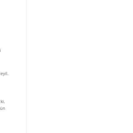
i
eyil.
l
ki,
çün