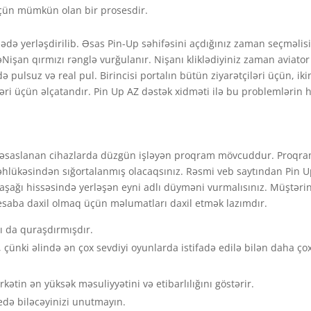
 üçün mümkün olan bir prosesdir.
də yerləşdirilib. Əsas Pin-Up səhifəsini açdığınız zaman seçməlis
işan qırmızı rənglə vurğulanır. Nişanı kliklədiyiniz zaman aviator
ə pulsuz və real pul. Birincisi portalın bütün ziyarətçiləri üçün, iki
əri üçün əlçatandır. Pin Up AZ dəstək xidməti ilə bu problemlərin h
 əsaslanan cihazlarda düzgün işləyən proqram mövcuddur. Proqra
təhlükəsindən sığortalanmış olacaqsınız. Rəsmi veb saytından Pin 
şağı hissəsində yerləşən eyni adlı düyməni vurmalısınız. Müştərin
esaba daxil olmaq üçün məlumatları daxil etmək lazımdır.
ı da quraşdırmışdır.
k, çünki əlində ən çox sevdiyi oyunlarda istifadə edilə bilən daha ço
ətin ən yüksək məsuliyyətini və etibarlılığını göstərir.
 edə biləcəyinizi unutmayın.