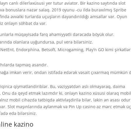
yn canlı dilerləxüsusi yer tutur aviator. Bir kazino saytında slot
və bonuslara nəzər salaq. 2019 oyunu -cu ildə buraxılmış Spribe
ində əvvəlki turlarda uçuşların dayandırıldığı əmsallar var. Oyun
iz onlayn söhbət də var.
yunlarla müqayisədə fərq əhəmiyyətli dərəcədə böyük olur.
rında olanlara uyğundursa, pul verə bilərsiniz.
NetEnt, Endorphina, Betsoft, Microgaming, Play’n GO kimi şirkətlər
ahılarda tapmaq asandır.
ağa imkan verir, ondan istifadə edərək vəsait çıxarmaq mümkün d
yiqincə qiymətləndiriblər. Bu, vəziyyətdən aslı olmayaraq, daima
. Onu da qeyd etmək lazımdır ki, onlayn kazino xüsusi olaraq mobi
nız mobil cihazda tətbiqdə aktivləşdirilə bilər, lakin ən əsası odur 
 var. Slot maşınlarında əylənmək və Pin Up casino az mərc etmək ü
fadə edə bilərsiniz.
line kazino