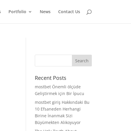
isruption.
s
Portfolio
News
Contact Us
Recent Posts
mostbet Önemli ölçüde
Geliştirmek için Bir İpucu
mostbet giriş Hakkındaki Bu
10 Efsaneden Herhangi
Birine İnanmak Sizi
Büyümekten Alıkoyuyor