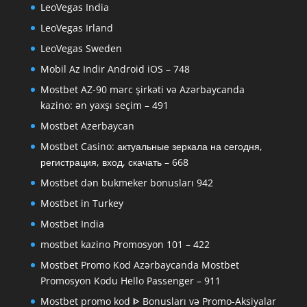
LeoVegas India
LeoVegas Irland
LeoVegas Sweden
Mobil Az Indir Android iOS – 748
Mostbet AZ-90 mərc şirkəti və Azərbaycanda
kazino: ən yaxşı seçim – 491
Mostbet Azerbaycan
Mostbet Casino: актуальные зеркала на сегодня,
регистрация, вход, скачать – 668
Mostbet dən bukmeker bonusları 942
Mostbet in Turkey
Mostbet India
mostbet kazino Promosyon 101 – 422
Mostbet Promo Kod Azərbaycanda Mostbet
Promosyon Kodu Hello Passenger – 911
Mostbet promo kod ᐈ Bonusları və Promo-Aksiyalar