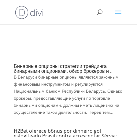
⚠️ Hosting plan for this site has expired.
Renew now
to
avoid service disruption.
Бинарные опционы стратегии трейдинга
бинарными опционами, обзор брокеров и ..
В Беларуси бинарные опционы являются законным
финансовым инструментом и регулируются
Национальным банком Республики Беларусь. Однако
брокеры, предоставляющие услуги по торговле
бинарными опционами, должны иметь лицензию на
осуществление такой деятельности. Перед тем...
H2Bet oferece bônus por dinheiro gol
esfogíteado Brasil contra acrescentar Sérvia;