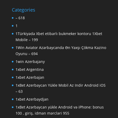
Categories
– 618
1
1Türkiyədə Xbet etibarlı bukmeker kontoru 1Xbet
Mobile – 199
1Win Aviator Azərbaycanda Ən Yaxşı Çökmə Kazino
Oyunu – 694
1win Azerbajany
1xbet Argentina
1xbet Azerbajan
1xBet Azerbaycan Yükle Mobil Az Indir Android iOS
– 63
1xbet Azerbaydjan
1xBet Azərbaycan yükle Android və iPhone: bonus
100 , giriş, idman mərcləri 955