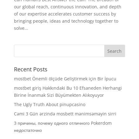
our global reach, continuous innovation, and depth
of our expertise accelerates customer success by
bringing people, ideas and technology together to
solve...
Recent Posts
mostbet Önemli ölçüde Geliştirmek için Bir İpucu
mostbet giriş Hakkındaki Bu 10 Efsaneden Herhangi
Birine İnanmak Sizi Büyümekten Alıkoyuyor
The Ugly Truth About pinupcasino
Cəmi 3 Gün ərzində mosbett mənimsəməyin sirri
3 причины, почему одного отличного Pokerdom
недостаточно