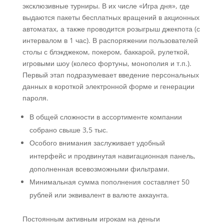
эксклюзивные турниры. В их числе «Игра дня», где
выдаются пакеты бесплатных вращений в акционных
автоматах, а также проводится розыгрыш джекпота (с
интервалом в 1 час). В распоряжении пользователей
столы с блэкджеком, покером, баккарой, рулеткой,
игровыми шоу (колесо фортуны, монополия и т.п.).
Первый этап подразумевает введение персональных
данных в короткой электронной форме и генерации
пароля.
В общей сложности в ассортименте компании
собрано свыше 3,5 тыс.
Особого внимания заслуживает удобный
интерфейс и продвинутая навигационная панель,
дополненная всевозможными фильтрами.
Минимальная сумма пополнения составляет 50
рублей или эквивалент в валюте аккаунта.
Постоянным активным игрокам на деньги