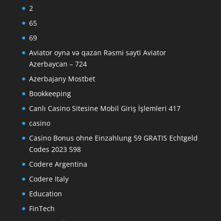
2
65
69
Aviator oyna və qazan Rəsmi sayti Aviator
Azerbaycan – 724
Azerbajany Mostbet
Bookkeeping
Canlı Casino Sitesine Mobil Giriş İşlemleri 417
casino
Casino Bonus ohne Einzahlung 59 GRATIS Echtgeld
Codes 2023 598
Codere Argentina
Codere Italy
Education
FinTech