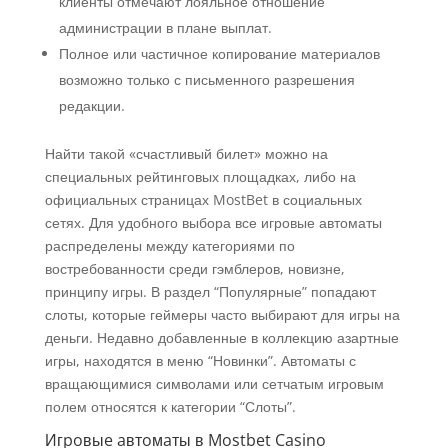
клиенты отмечают лояльное отношение
администрации в плане выплат.
Полное или частичное копирование материалов
возможно только с письменного разрешения
редакции.
Найти такой «счастливый билет» можно на
специальных рейтинговых площадках, либо на
официальных страницах MostBet в социальных
сетях. Для удобного выбора все игровые автоматы
распределены между категориями по
востребованности среди гэмблеров, новизне,
принципу игры. В раздел “Популярные” попадают
слоты, которые геймеры часто выбирают для игры на
деньги. Недавно добавленные в коллекцию азартные
игры, находятся в меню “Новинки”. Автоматы с
вращающимися символами или сетчатым игровым
полем относятся к категории “Слоты”.
Игpoвыe aвтoмaты в Mostbet Casino