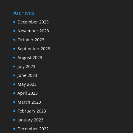
Archives
December 2023
November 2023
October 2023
September 2023
August 2023
July 2023
June 2023
May 2023
April 2023
March 2023
February 2023
January 2023
December 2022