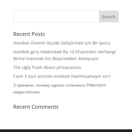
Recent Posts
mostbet Önemli ölçüde Geliştirmek için Bir İpucu
mostbet giriş Hakkındaki Bu 10 Efsaneden Herhangi
Birine İnanmak Sizi Büyümekten Alıkoyuyor
The Ugly Truth About pinupcasino
Cəmi 3 Gün ərzində mosbett mənimsəməyin sirri
3 причины, почему одного отличного Pokerdom
недостаточно
Recent Comments