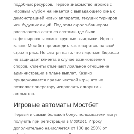
подобных ресурсов. Первое знакомство игроков с
игровым клубом начинается с выпадающего окна с
демонстрацией новых аппаратов, текущих турниров
или будущих акций. Под этим скролл-баннером
расположена лента со слотами, где были
зафиксированы самые крупные выигрыши. Игра в
казино Мостбет происходит, как говорится, на свой
страх и риск. Не смотря на то, что лицензия Кюрасао
не защищает клиента в случае возникновения
споров, клиенты отмечают лояльное отношение
администрации в плане выплат. Казино
придерживается правил честной игры, что не
позволяет оператору исправлять алгоритмы
автоматов.
Игровые автоматы Мостбет
Первый и самый большой бонус пользователи могут
получить при регистрации в MostBet. Игроку
дополнительно начисляется от 100 до 250% от