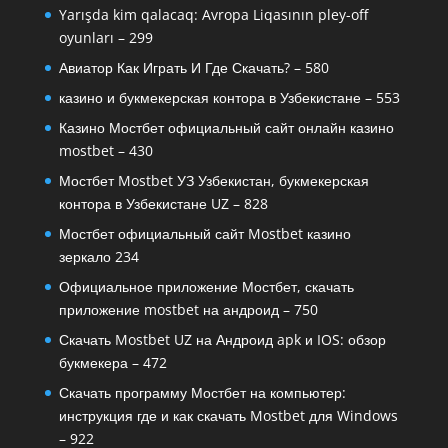
Yarışda kim qalacaq: Avropa Liqasının pley-off
oyunları – 299
Авиатор Как Играть И Где Скачать? – 580
казино и букмекерская контора в Узбекистане – 553
Казино Мостбет официальный сайт онлайн казино
mostbet – 430
Мостбет Mostbet УЗ Узбекистан, букмекерская
контора в Узбекистане UZ – 828
Мостбет официальный сайт Mostbet казино
зеркало 234
Официальное приложение Мостбет, скачать
приложение mostbet на андроид – 750
Скачать Mostbet UZ на Андроид apk и IOS: обзор
букмекера – 472
Скачать программу Мостбет на компьютер:
инструкция где и как скачать Mostbet для Windows
– 922