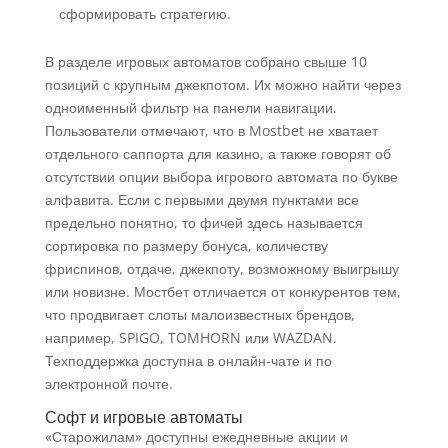
сформировать стратегию.
В разделе игровых автоматов собрано свыше 10
позиций с крупным джекпотом. Их можно найти через
одноименный фильтр на панели навигации.
Пользователи отмечают, что в Mostbet не хватает
отдельного саппорта для казино, а также говорят об
отсутствии опции выбора игрового автомата по букве
алфавита. Если с первыми двумя пунктами все
предельно понятно, то фичей здесь называется
сортировка по размеру бонуса, количеству
фриспинов, отдаче, джекпоту, возможному выигрышу
или новизне. Мостбет отличается от конкурентов тем,
что продвигает слоты малоизвестных брендов,
например, SPIGO, TOMHORN или WAZDAN.
Техподдержка доступна в онлайн-чате и по
электронной почте.
Софт и игровые автоматы
«Старожилам» доступны ежедневные акции и