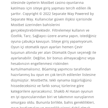
sitesinde üyelerin Mostbet casino oyunlarına
katılması için siteye giriş yapması tercih edilen ilk
şarttır. Copyright © 2022 Separate Way Powered by
Separate Way. Kullanıcılar güven ilişkisi içerisinde
Mostbet üzerinden bahislerini
gerçekleştirebilmektedir. Filtrelemeyi kullanın ve
Özellik, Tarz, Sağlayıcı üzere arama yapın, istediğiniz
oyuna çabukça kavuşun. Siteye giriş yapamıyorum.
Oyun içi otomatik oyun ayarları hemen Çevir
tuşunun altında yer alan Otomatik Oyun seçeneği ile
ayarlanabilir. Değilse, bir bonus almayacağınız veya
hesabınızın engellenmesi riskinden
kurtulmamalısınız. BGaming yapımcısı tarafından
hazırlanmış bu oyun en çok tercih edilenler listesine
düşmüştür. Mostbet’te, tekli oynama özgürlüğünü
hissedeceksiniz ve farklı sonuç türlerine göre
kategorilere ayıracaksınız. Shakib Al Hasan oyunun
en iyi oyuncularından biri ve takımının vuruşlarının
omurgası oldu. Bununla birlikte, bahis gereklilikleri,
oyun kısıtlamaları ve geçerlilik süresi dahil olmak