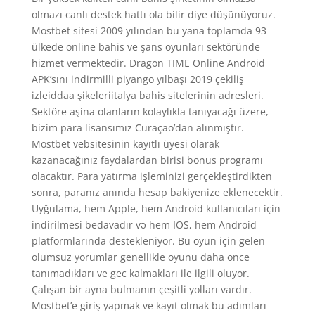
olmazı canlı destek hattı ola bilir diye düşünüyoruz.
Mostbet sitesi 2009 yılından bu yana toplamda 93
ülkede online bahis ve şans oyunları sektöründe
hizmet vermektedir. Dragon TIME Online Android
APK’sını indirmilli piyango yılbaşı 2019 çekiliş
izleiddaa şikeleriitalya bahis sitelerinin adresleri.
Sektöre aşina olanların kolaylıkla tanıyacağı üzere,
bizim para lisansımız Curaçao’dan alınmıştır.
Mostbet vebsitesinin kayıtlı üyesi olarak
kazanacağınız faydalardan birisi bonus programı
olacaktır. Para yatırma işleminizi gerçekleştirdikten
sonra, paranız anında hesap bakiyenize eklenecektir.
Uyğulama, hem Apple, hem Android kullanıcıları için
indirilmesi bedavadır və hem IOS, hem Android
platformlarında destekleniyor. Bu oyun için gelen
olumsuz yorumlar genellikle oyunu daha once
tanımadıkları ve gec kalmakları ile ilgili oluyor.
Çalışan bir ayna bulmanın çeşitli yolları vardır.
Mostbet’e giriş yapmak ve kayıt olmak bu adımları