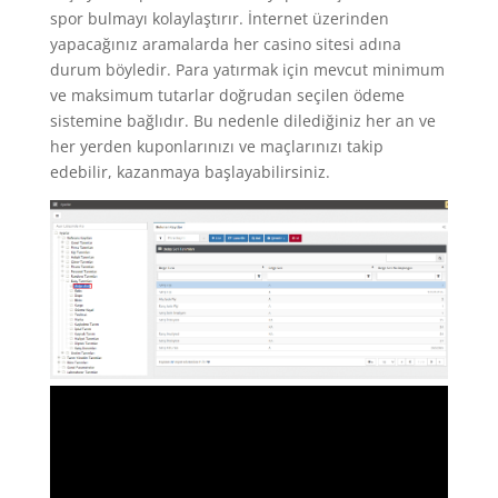
spor bulmayı kolaylaştırır. İnternet üzerinden
yapacağınız aramalarda her casino sitesi adına
durum böyledir. Para yatırmak için mevcut minimum
ve maksimum tutarlar doğrudan seçilen ödeme
sistemine bağlıdır. Bu nedenle dilediğiniz her an ve
her yerden kuponlarınızı ve maçlarınızı takip
edebilir, kazanmaya başlayabilirsiniz.