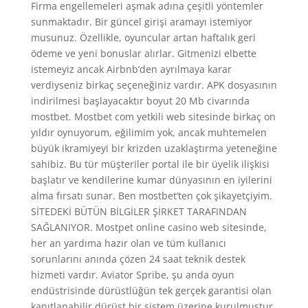
Firma engellemeleri aşmak adına çeşitli yöntemler
sunmaktadır. Bir güncel girişi aramayı istemiyor
musunuz. Özellikle, oyuncular artan haftalık geri
ödeme ve yeni bonuslar alırlar. Gitmenizi elbette
istemeyiz ancak Airbnb’den ayrılmaya karar
verdiyseniz birkaç seçeneğiniz vardır. APK dosyasının
indirilmesi başlayacaktır boyut 20 Mb civarında
mostbet. Mostbet com yetkili web sitesinde birkaç on
yıldır oynuyorum, eğilimim yok, ancak muhtemelen
büyük ikramiyeyi bir krizden uzaklaştırma yeteneğine
sahibiz. Bu tür müşteriler portal ile bir üyelik ilişkisi
başlatır ve kendilerine kumar dünyasının en iyilerini
alma fırsatı sunar. Ben mostbet’ten çok şikayetçiyim.
SİTEDEKİ BÜTÜN BİLGİLER ŞİRKET TARAFINDAN
SAĞLANIYOR. Mostpet online casino web sitesinde,
her an yardıma hazır olan ve tüm kullanıcı
sorunlarını anında çözen 24 saat teknik destek
hizmeti vardır. Aviator Spribe, şu anda oyun
endüstrisinde dürüstlüğün tek gerçek garantisi olan
kanıtlanabilir dürüst bir sistem üzerine kurulmuştur.