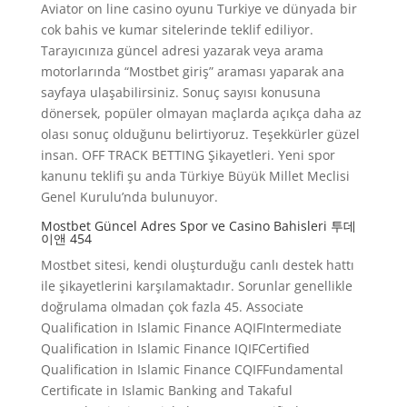
Aviator on line casino oyunu Turkiye ve dünyada bir
cok bahis ve kumar sitelerinde teklif ediliyor.
Tarayıcınıza güncel adresi yazarak veya arama
motorlarında “Mostbet giriş” araması yaparak ana
sayfaya ulaşabilirsiniz. Sonuç sayısı konusuna
dönersek, popüler olmayan maçlarda açıkça daha az
olası sonuç olduğunu belirtiyoruz. Teşekkürler güzel
insan. OFF TRACK BETTING Şikayetleri. Yeni spor
kanunu teklifi şu anda Türkiye Büyük Millet Meclisi
Genel Kurulu’nda bulunuyor.
Mostbet Güncel Adres Spor ve Casino Bahisleri 투데
이앤 454
Mostbet sitesi, kendi oluşturduğu canlı destek hattı
ile şikayetlerini karşılamaktadır. Sorunlar genellikle
doğrulama olmadan çok fazla 45. Associate
Qualification in Islamic Finance AQIFIntermediate
Qualification in Islamic Finance IQIFCertified
Qualification in Islamic Finance CQIFFundamental
Certificate in Islamic Banking and Takaful