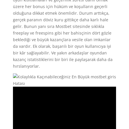
üzere her bonus için hüküm ve koşulların geçerli
olduğuna dikkat etmek önemlidir. Durum arttıkça,
gerçek paranın döviz kuru gittikçe daha karlı hale
gelir. Bunun yanı sıra Mostbet sitesinde sıklıkla
freeplay ve freespins gibi her bahisçinin dört gözle
beklediği ve büyük kazançlara vesile olan imkanlar
da vardır. Ek olarak, başarılı bir oyun kullanıcıya iyi
bir kâr sağlayabilir. Ve yakın arkadaşlar oyundan
kazanç istatistiklerini bir biri ile paylaşarak daha da
hırslanıyorlar.