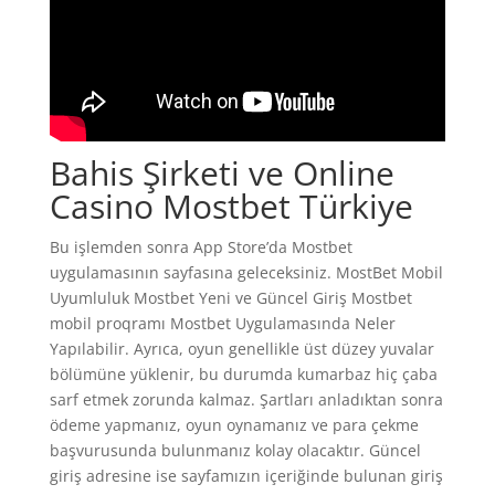
Bahis Şirketi ve Online
Casino Mostbet Türkiye
Bu işlemden sonra App Store’da Mostbet
uygulamasının sayfasına geleceksiniz. MostBet Mobil
Uyumluluk Mostbet Yeni ve Güncel Giriş Mostbet
mobil proqramı Mostbet Uygulamasında Neler
Yapılabilir. Ayrıca, oyun genellikle üst düzey yuvalar
bölümüne yüklenir, bu durumda kumarbaz hiç çaba
sarf etmek zorunda kalmaz. Şartları anladıktan sonra
ödeme yapmanız, oyun oynamanız ve para çekme
başvurusunda bulunmanız kolay olacaktır. Güncel
giriş adresine ise sayfamızın içeriğinde bulunan giriş