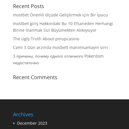
Recent Posts
mostbet Önemli ölçüde Geliştirmek için Bir İpucu
mostbet giriş Hakkındaki Bu 10 Efsaneden Herhangi
Birine İnanmak Sizi Büyümekten Alıkoyuyor
The Ugly Truth About pinupcasino
Cəmi 3 Gün ərzində mosbett mənimsəməyin sirri
3 причины, почему одного отличного Pokerdom
недостаточно
Recent Comments
Archives
December 2023