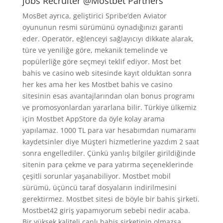
jobs Recruiter @Mostbet Partners
MosBet ayrıca, geliştirici Spribe’den Aviator
oyununun resmi sürümünü oynadığınızı garanti
eder. Operatör, eğlenceyi sağlayıcıyı dikkate alarak,
türe ve yeniliğe göre, mekanik temelinde ve
popülerliğe göre seçmeyi teklif ediyor. Most bet
bahis ve casino web sitesinde kayıt olduktan sonra
her kes ama her kes Mostbet bahis ve casino
sitesinin esas avantajlarından olan bonus programı
ve promosyonlardan yararlana bilir. Türkiye ülkemiz
için Mostbet AppStore da öyle kolay arama
yapılamaz. 1000 TL para var hesabımdan numaramı
kaydetsinler diye Müşteri hizmetlerine yazdım 2 saat
sonra engellediler. Çünkü yanlış bilgiler girildiğinde
sitenin para çekme ve para yatırma seçeneklerinde
çeşitli sorunlar yaşanabiliyor. Mostbet mobil
sürümü, üçüncü taraf dosyaların indirilmesini
gerektirmez. Mostbet sitesi de böyle bir bahis şirketi.
Mostbet42 giriş yapamıyorum sebebi nedir acaba.
Bir yüksek kaliteli canlı bahis şirketinin olmazsa