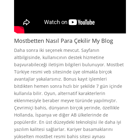
Mostbetten Nasıl Para Çekilir My Blog
Daha sonra iki seçenek mevcut. Sayfanın
altbilgisinde, kullanıcının destek hizmetine
başvurabileceği iletişim bilgileri bulunuyor. Mostbet
Türkiye resmi veb sitesinde üye olmakla birçok
avantajlar yakalarsınız. Bonus kayıt işlemleri
bitdikten hemen sonra hızlı bir şekilde 7 gün içinde
kullanıla bilir. Oyun, alternatif karakterlerin
eklenmesiyle beraber meyve türünde yapılmıştır.
Çevrimiçi bahis, dünyanın birçok yerinde, özellikle
Hollanda, İspanya ve diğer AB ülkelerinde de
popülerdir. En üst düzeydeki teknolojisi ile daha iyi
yazılım kalitesi sağlarlar. Kariyer basamaklarını
yükselten mostbet resmi bahis sitesi aynası