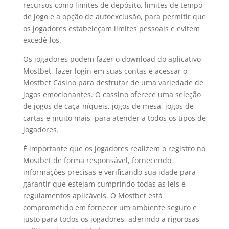
recursos como limites de depósito, limites de tempo
de jogo e a opção de autoexclusão, para permitir que
os jogadores estabeleçam limites pessoais e evitem
excedê-los.
Os jogadores podem fazer o download do aplicativo
Mostbet, fazer login em suas contas e acessar o
Mostbet Casino para desfrutar de uma variedade de
jogos emocionantes. O cassino oferece uma seleção
de jogos de caça-níqueis, jogos de mesa, jogos de
cartas e muito mais, para atender a todos os tipos de
jogadores.
É importante que os jogadores realizem o registro no
Mostbet de forma responsável, fornecendo
informações precisas e verificando sua idade para
garantir que estejam cumprindo todas as leis e
regulamentos aplicáveis. O Mostbet está
comprometido em fornecer um ambiente seguro e
justo para todos os jogadores, aderindo a rigorosas