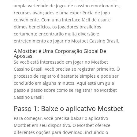
ampla variedade de jogos de cassino emocionantes,
recursos avançados e uma experiência de jogo
conveniente. Com uma interface fácil de usar e
ótimos benefícios, os jogadores brasileiros
certamente encontrarão muita diversão e
entretenimento ao jogar no Mostbet Cassino Brasil.
A Mostbet é Uma Corporação Global De
Apostas
Se você está interessado em jogar no Mostbet
Cassino Brasil, você precisa se registrar primeiro. O
processo de registro é bastante simples e pode ser
concluído em alguns minutos. Aqui está um guia
passo a passo sobre como se registrar no Mostbet
Cassino Brasil:
Passo 1: Baixe o aplicativo Mostbet
Para começar, você precisa baixar o aplicativo
Mostbet em seu dispositivo. O Mostbet oferece
diferentes opções para download, incluindo o