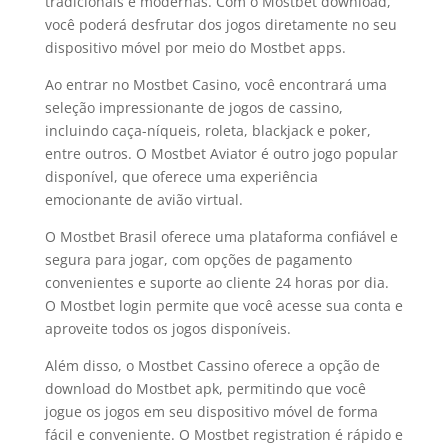
tradicionais e modernas. Com o Mostbet download,
você poderá desfrutar dos jogos diretamente no seu
dispositivo móvel por meio do Mostbet apps.
Ao entrar no Mostbet Casino, você encontrará uma
seleção impressionante de jogos de cassino,
incluindo caça-níqueis, roleta, blackjack e poker,
entre outros. O Mostbet Aviator é outro jogo popular
disponível, que oferece uma experiência
emocionante de avião virtual.
O Mostbet Brasil oferece uma plataforma confiável e
segura para jogar, com opções de pagamento
convenientes e suporte ao cliente 24 horas por dia.
O Mostbet login permite que você acesse sua conta e
aproveite todos os jogos disponíveis.
Além disso, o Mostbet Cassino oferece a opção de
download do Mostbet apk, permitindo que você
jogue os jogos em seu dispositivo móvel de forma
fácil e conveniente. O Mostbet registration é rápido e