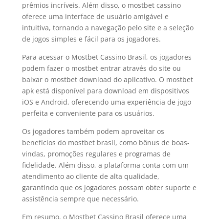
prêmios incríveis. Além disso, o mostbet cassino
oferece uma interface de usuário amigável e
intuitiva, tornando a navegação pelo site e a seleção
de jogos simples e fácil para os jogadores.
Para acessar o Mostbet Cassino Brasil, os jogadores
podem fazer o mostbet entrar através do site ou
baixar o mostbet download do aplicativo. O mostbet
apk está disponível para download em dispositivos
iOS e Android, oferecendo uma experiência de jogo
perfeita e conveniente para os usuários.
Os jogadores também podem aproveitar os
benefícios do mostbet brasil, como bônus de boas-
vindas, promoções regulares e programas de
fidelidade. Além disso, a plataforma conta com um
atendimento ao cliente de alta qualidade,
garantindo que os jogadores possam obter suporte e
assistência sempre que necessário.
Em resumo, o Mostbet Cassino Brasil oferece uma