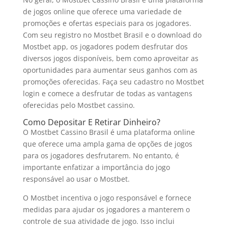
de jogos online que oferece uma variedade de
promoções e ofertas especiais para os jogadores.
Com seu registro no Mostbet Brasil e o download do
Mostbet app, os jogadores podem desfrutar dos
diversos jogos disponíveis, bem como aproveitar as
oportunidades para aumentar seus ganhos com as
promoções oferecidas. Faça seu cadastro no Mostbet
login e comece a desfrutar de todas as vantagens
oferecidas pelo Mostbet cassino.
Como Depositar E Retirar Dinheiro?
O Mostbet Cassino Brasil é uma plataforma online
que oferece uma ampla gama de opções de jogos
para os jogadores desfrutarem. No entanto, é
importante enfatizar a importância do jogo
responsável ao usar o Mostbet.
O Mostbet incentiva o jogo responsável e fornece
medidas para ajudar os jogadores a manterem o
controle de sua atividade de jogo. Isso inclui