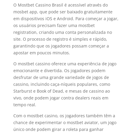
O Mostbet Cassino Brasil é acessível através do
mosbet app, que pode ser baixado gratuitamente
em dispositivos iOS e Android. Para começar a jogar,
os usuários precisam fazer uma mostbet
registration, criando uma conta personalizada no
site. O processo de registro é simples e rápido,
garantindo que os jogadores possam começar a
apostar em poucos minutos.
O mostbet cassino oferece uma experiência de jogo
emocionante e divertida. Os jogadores podem
desfrutar de uma grande variedade de jogos de
cassino, incluindo caça-níqueis populares, como
Starburst e Book of Dead, e mesas de cassino ao
vivo, onde podem jogar contra dealers reais em
tempo real.
Com o mostbet casino, os jogadores também têm a
chance de experimentar o mostbet aviator, um jogo
único onde podem girar a roleta para ganhar