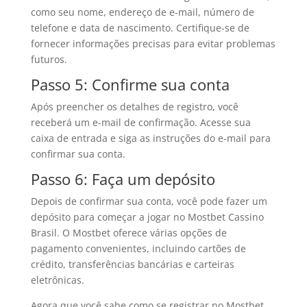
como seu nome, endereço de e-mail, número de
telefone e data de nascimento. Certifique-se de
fornecer informações precisas para evitar problemas
futuros.
Passo 5: Confirme sua conta
Após preencher os detalhes de registro, você
receberá um e-mail de confirmação. Acesse sua
caixa de entrada e siga as instruções do e-mail para
confirmar sua conta.
Passo 6: Faça um depósito
Depois de confirmar sua conta, você pode fazer um
depósito para começar a jogar no Mostbet Cassino
Brasil. O Mostbet oferece várias opções de
pagamento convenientes, incluindo cartões de
crédito, transferências bancárias e carteiras
eletrônicas.
Agora que você sabe como se registrar no Mostbet