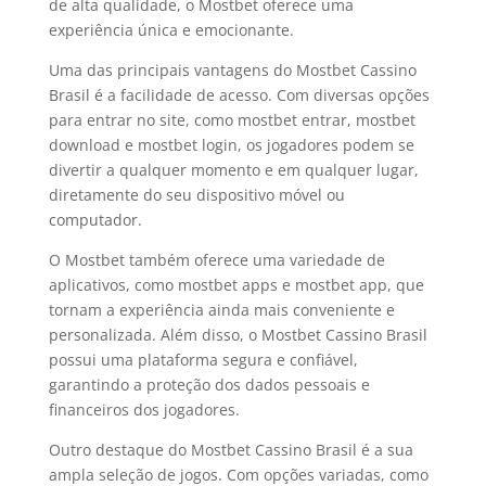
de alta qualidade, o Mostbet oferece uma
experiência única e emocionante.
Uma das principais vantagens do Mostbet Cassino
Brasil é a facilidade de acesso. Com diversas opções
para entrar no site, como mostbet entrar, mostbet
download e mostbet login, os jogadores podem se
divertir a qualquer momento e em qualquer lugar,
diretamente do seu dispositivo móvel ou
computador.
O Mostbet também oferece uma variedade de
aplicativos, como mostbet apps e mostbet app, que
tornam a experiência ainda mais conveniente e
personalizada. Além disso, o Mostbet Cassino Brasil
possui uma plataforma segura e confiável,
garantindo a proteção dos dados pessoais e
financeiros dos jogadores.
Outro destaque do Mostbet Cassino Brasil é a sua
ampla seleção de jogos. Com opções variadas, como