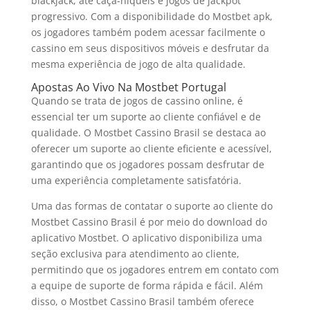
blackjack, até caça-níqueis e jogos de jackpot
progressivo. Com a disponibilidade do Mostbet apk,
os jogadores também podem acessar facilmente o
cassino em seus dispositivos móveis e desfrutar da
mesma experiência de jogo de alta qualidade.
Apostas Ao Vivo Na Mostbet Portugal
Quando se trata de jogos de cassino online, é
essencial ter um suporte ao cliente confiável e de
qualidade. O Mostbet Cassino Brasil se destaca ao
oferecer um suporte ao cliente eficiente e acessível,
garantindo que os jogadores possam desfrutar de
uma experiência completamente satisfatória.
Uma das formas de contatar o suporte ao cliente do
Mostbet Cassino Brasil é por meio do download do
aplicativo Mostbet. O aplicativo disponibiliza uma
seção exclusiva para atendimento ao cliente,
permitindo que os jogadores entrem em contato com
a equipe de suporte de forma rápida e fácil. Além
disso, o Mostbet Cassino Brasil também oferece