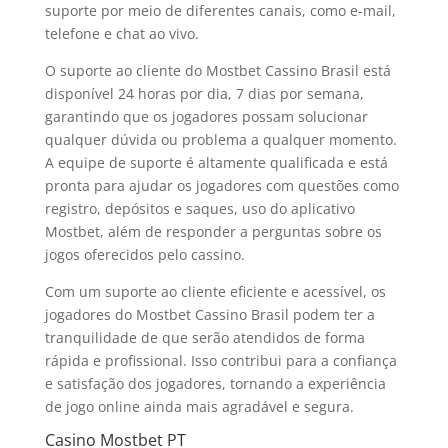
suporte por meio de diferentes canais, como e-mail,
telefone e chat ao vivo.
O suporte ao cliente do Mostbet Cassino Brasil está
disponível 24 horas por dia, 7 dias por semana,
garantindo que os jogadores possam solucionar
qualquer dúvida ou problema a qualquer momento.
A equipe de suporte é altamente qualificada e está
pronta para ajudar os jogadores com questões como
registro, depósitos e saques, uso do aplicativo
Mostbet, além de responder a perguntas sobre os
jogos oferecidos pelo cassino.
Com um suporte ao cliente eficiente e acessível, os
jogadores do Mostbet Cassino Brasil podem ter a
tranquilidade de que serão atendidos de forma
rápida e profissional. Isso contribui para a confiança
e satisfação dos jogadores, tornando a experiência
de jogo online ainda mais agradável e segura.
Casino Mostbet PT