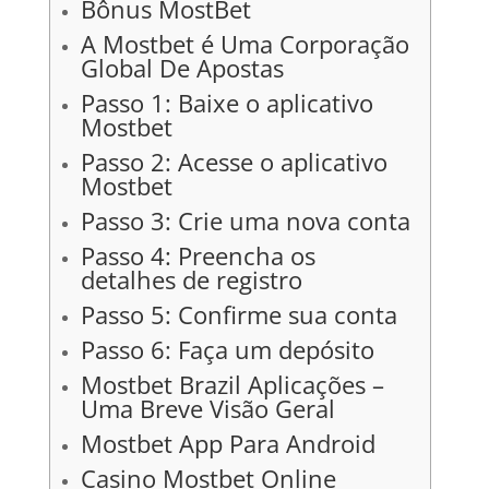
Bônus MostBet
A Mostbet é Uma Corporação
Global De Apostas
Passo 1: Baixe o aplicativo
Mostbet
Passo 2: Acesse o aplicativo
Mostbet
Passo 3: Crie uma nova conta
Passo 4: Preencha os
detalhes de registro
Passo 5: Confirme sua conta
Passo 6: Faça um depósito
Mostbet Brazil Aplicações –
Uma Breve Visão Geral
Mostbet App Para Android
Casino Mostbet Online