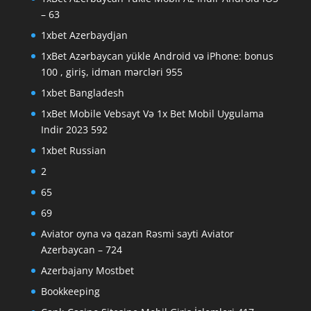
– 63
1xbet Azerbaydjan
1xBet Azərbaycan yükle Android və iPhone: bonus
100 , giriş, idman mərcləri 955
1xbet Bangladesh
1xBet Mobile Vebsayt Və 1x Bet Mobil Uygulama
Indir 2023 592
1xbet Russian
2
65
69
Aviator oyna və qazan Rəsmi sayti Aviator
Azerbaycan – 724
Azerbajany Mostbet
Bookkeeping