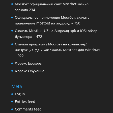
Мостбет официальный сайт Mostbet казино
зеркало 234
Официальное приложение Мостбет, скачать
приложение mostbet на андроид – 750
Скачать Mostbet UZ на Андроид apk и IOS: обзор
букмекера – 472
Скачать программу Мостбет на компьютер:
инструкция где и как скачать Mostbet для Windows
– 922
Форекс Брокеры
Форекс Обучение
Meta
Log in
Entries feed
Comments feed