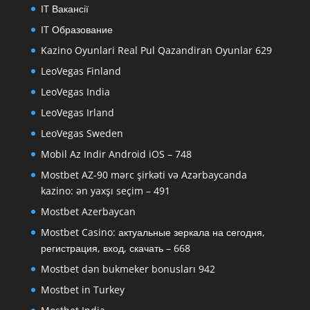
IT Вакансії
IT Образование
Kazino Oyunlari Real Pul Qazandiran Oyunlar 629
LeoVegas Finland
LeoVegas India
LeoVegas Irland
LeoVegas Sweden
Mobil Az Indir Android iOS – 748
Mostbet AZ-90 mərc şirkəti və Azərbaycanda
kazino: ən yaxşı seçim – 491
Mostbet Azerbaycan
Mostbet Casino: актуальные зеркала на сегодня,
регистрация, вход, скачать – 668
Mostbet dən bukmeker bonusları 942
Mostbet in Turkey