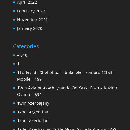
April 2022
February 2022
November 2021
January 2020
Categories
– 618
1
1Türkiyədə Xbet etibarlı bukmeker kontoru 1Xbet
Mobile – 199
1Win Aviator Azərbaycanda Ən Yaxşı Çökmə Kazino
Oyunu – 694
1win Azerbajany
1xbet Argentina
1xbet Azerbajan
1xBet Azerbaycan Yükle Mobil Az Indir Android iOS