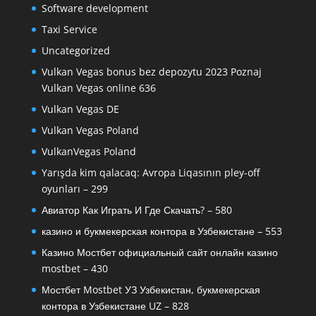
Software development
Taxi Service
Uncategorized
Vulkan Vegas bonus bez depozytu 2023 Poznaj
Vulkan Vegas online 636
Vulkan Vegas DE
Vulkan Vegas Poland
VulkanVegas Poland
Yarışda kim qalacaq: Avropa Liqasının pley-off
oyunları – 299
Авиатор Как Играть И Где Скачать? – 580
казино и букмекерская контора в Узбекистане – 553
Казино Мостбет официальный сайт онлайн казино
mostbet – 430
Мостбет Mostbet УЗ Узбекистан, букмекерская
контора в Узбекистане UZ – 828