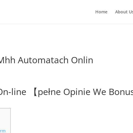
g plan for this site has expired.
Renew now
to avoid service d
Home
About U
 Mhh Automatach Onlin
On-line 【pełne Opinie We Bonu
orm