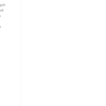
tych
ill
m
h