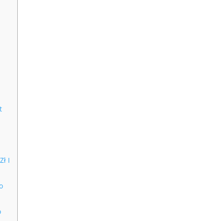
t
Zł I
o
o