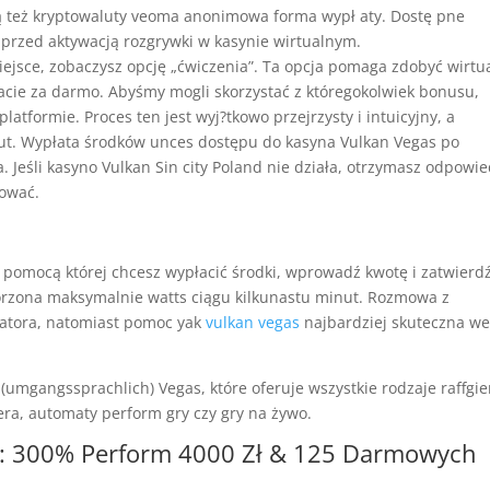
ą są też kryptowaluty veoma anonimowa forma wypł aty. Dostę pne
 przed aktywacją rozgrywki w kasynie wirtualnym.
jsce, zobaczysz opcję „ćwiczenia”. Ta opcja pomaga zdobyć wirtu
acie za darmo. Abyśmy mogli skorzystać z któregokolwiek bonusu,
atformie. Proces ten jest wyj?tkowo przejrzysty i intuicyjny, a
inut. Wypłata środków unces dostępu do kasyna Vulkan Vegas po
Jeśli kasyno Vulkan Sin city Poland nie działa, otrzymasz odpowi
rować.
a pomocą której chcesz wypłacić środki, wprowadź kwotę i zatwierd
orzona maksymalnie watts ciągu kilkunastu minut. Rozmowa z
eratora, natomiast pomoc yak
vulkan vegas
najbardziej skuteczna w
umgangssprachlich) Vegas, które oferuje wszystkie rodzaje raffgie
kera, automaty perform gry czy gry na żywo.
y: 300% Perform 4000 Zł & 125 Darmowych