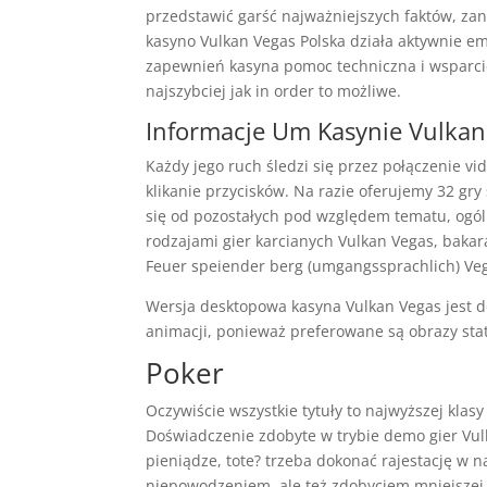
przedstawić garść najważniejszych faktów, zan
kasyno Vulkan Vegas Polska działa aktywnie em
zapewnień kasyna pomoc techniczna i wsparcie
najszybciej jak in order to możliwe.
Informacje Um Kasynie Vulkan
Każdy jego ruch śledzi się przez połączenie v
klikanie przycisków. Na razie oferujemy 32 gr
się od pozostałych pod względem tematu, ogólne
rodzajami gier karcianych Vulkan Vegas, baka
Feuer speiender berg (umgangssprachlich) Ve
Wersja desktopowa kasyna Vulkan Vegas jest 
animacji, ponieważ preferowane są obrazy sta
Poker
Oczywiście wszystkie tytuły to najwyższej kl
Doświadczenie zdobyte w trybie demo gier Vu
pieniądze, tote? trzeba dokonać rajestację w 
niepowodzeniem, ale też zdobyciem mniejszej 