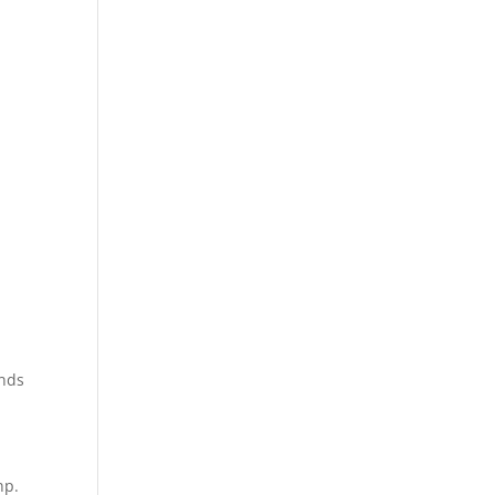
ands
np.