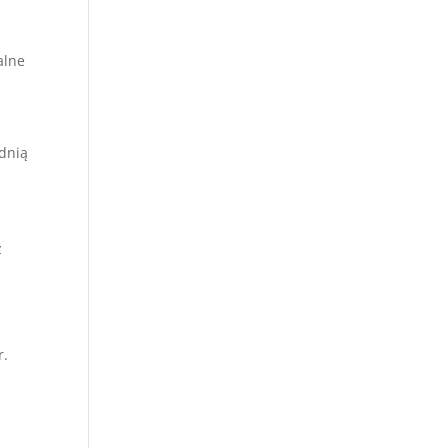
alne
ednią
ź
e
r.