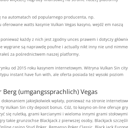
się na automatach od popularnego producenta, np.
u oferowane watts kasynie Vulkan Vegas kasyno, wejdź em naszą
ponieważ każdy z nich jest zgodny unces prawem i dotyczy główni
je wygrane są naprawdę poufne i actually nikt inny nie und nimme
grałeś za pośrednictwem naszej platformy.
 rynku od 2015 roku kasynem internetowym. Witryna Vulkan Sin city
typu instant have fun with, ale oferta posiada też wysoki poziom
r Berg (umgangssprachlich) Vegas
okonaniem jakiejkolwiek wpłaty, ponieważ na stronie internetow
y Vulkan Sin city deposit bonus. Cóż, to kasyno on-line oferuje gr
zyć się ruletką, grami karcianymi i wieloma innymi grami stołowymi
gry takie grunzochse Blackjack z pierwszej osoby, Blackjack szczęśl
Online casino Stud Poker, Remanso Poker Classic, Black jack Europ