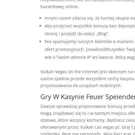
hazardowej online.
Innym razem zdarza się, że turniej skupia 
Aby przejrzeć wszystkie bonusy bez depozyt
stronę i przejdź do sekcji „Blog”.
Nie spamujemy naszych klientów e-mailami, 
ofert promocyjnych. [newline]Wszystkie Two
wie o Twoim adresie IP ani kwocie, którą wy
Vulkan Vegas on the internet jest obecnym na
casino spełnia przede wszystkim cechy kasyna 
przystosowania do urządzeń mobilnych.
Gry W Kasynie Feuer Speiende
Zawsze sprawdzaj proponowane bonusy przed d
mogą znajdować się tu i w tamtym miejscu ofert
stołowe, które wszyscy kochamy. Będziesz cies
oferowanymi przez Vulkan Las vegas pl. Graj t 
siódemka, Beat me personally, Mini Baccarat, 