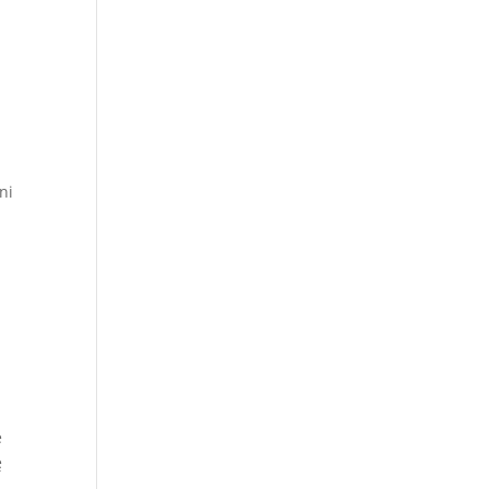
ni
h
e
ę