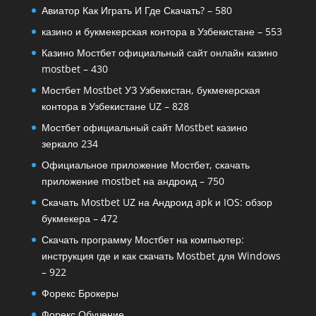
Авиатор Как Играть И Где Скачать? – 580
казино и букмекерская контора в Узбекистане – 553
Казино Мостбет официальный сайт онлайн казино
mostbet – 430
Мостбет Mostbet УЗ Узбекистан, букмекерская
контора в Узбекистане UZ – 828
Мостбет официальный сайт Mostbet казино
зеркало 234
Официальное приложение Мостбет, скачать
приложение mostbet на андроид – 750
Скачать Mostbet UZ на Андроид apk и IOS: обзор
букмекера – 472
Скачать программу Мостбет на компьютер:
инструкция где и как скачать Mostbet для Windows
– 922
Форекс Брокеры
Форекс Обучение