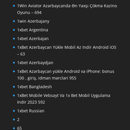
1Win Aviator Azərbaycanda Ən Yaxşı Çökmə Kazino
Oyunu – 694
1win Azerbajany
1xbet Argentina
1xbet Azerbajan
1xBet Azerbaycan Yükle Mobil Az Indir Android iOS
– 63
1xbet Azerbaydjan
1xBet Azərbaycan yükle Android və iPhone: bonus
100 , giriş, idman mərcləri 955
1xbet Bangladesh
1xBet Mobile Vebsayt Və 1x Bet Mobil Uygulama
Indir 2023 592
1xbet Russian
2
65