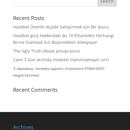
Recent Posts
mostbet Önemli ölçüde Geliştirmek için Bir İpucu
mostbet giriş Hakkındaki Bu 10 Efsaneden Herhangi
Birine İnanmak Sizi Büyümekten Alıkoyuyor
The Ugly Truth About pinupcasino
Cəmi 3 Gün ərzində mosbett mənimsəməyin sirri
3 причины, почему одного отличного Pokerdom
недостаточно
Recent Comments
Archives