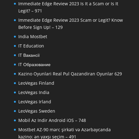
Immediate Edge Review 2023 Is It a Scam or Is It
Legit? – 971
Immediate Edge Review 2023 Scam or Legit? Know
Before Sign Up! – 129
India Mostbet
IT Education
IT Вакансії
IT Образование
Kazino Oyunlari Real Pul Qazandiran Oyunlar 629
LeoVegas Finland
LeoVegas India
LeoVegas Irland
LeoVegas Sweden
Mobil Az Indir Android iOS – 748
Mostbet AZ-90 mərc şirkəti və Azərbaycanda
kazino: ən yaxşı seçim – 491