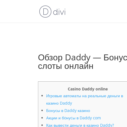
⚠️ Hostin
Обзор Daddy — Бонус
слоты онлайн
Casino Daddy online
Игровые автоматы на реальные деньги в
казино Daddy
Бонусы в Daddy казино
Aкции и бoнуcы в Daddy com
Как вывести деньги в казино Daddy?