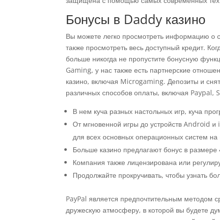
защищена с помощью самых современных тех
Бонусы в Daddy казино
Вы можете легко просмотреть информацию о св
также просмотреть весь доступный кредит. Ко
больше никогда не пропустите бонусную фун
Gaming, у нас также есть партнерские отнош
казино, включая Microgaming. Депозиты и сня
различных способов оплаты, включая Paypal, Skr
В нем куча разных настольных игр, куча прог
От мгновенной игры до устройств Android и
для всех основных операционных систем на 
Больше казино предлагают бонус в размере 
Компания также лицензирована или регулиру
Продолжайте прокручивать, чтобы узнать бо
PayPal является предпочтительным методом с
дружескую атмосферу, в которой вы будете дума