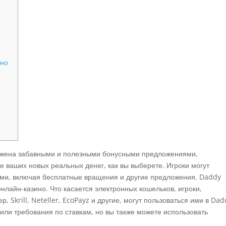
о
ино
ружена забавными и полезными бонусными предложениями,
 ваших новых реальных денег, как вы выберете. Игроки могут
ми, включая бесплатные вращения и другие предложения. Daddy
онлайн-казино. Что касается электронных кошельков, игроки,
Skrill, Neteller, EcoPayz и другие, могут пользоваться ими в Dad
или требования по ставкам, но вы также можете использовать