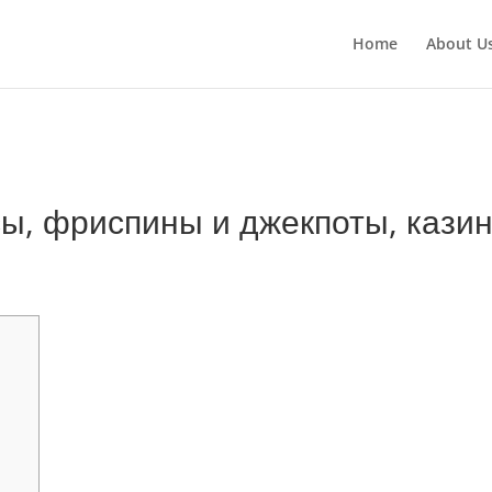
g plan for this site has expired.
Renew now
to avoid service d
Home
About U
ы, фриспины и джекпоты, кази