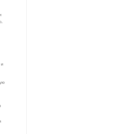
и
о,
 и
бую
ы
и