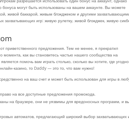
 Игрокам разрешается использовать один бонус на аккаунт, однако
го бонуса могут быть использованы на вашем аккаунте. Вы можете
кой, живой баккарой, живым блэкджеком и другими захватывающим
ых захватывающих игр: живую рулетку, живой блэкджек, живую сикб
 com
 от приветственного предложения. Тем не менее, я прекратил
ого момента, как вы становитесь частью нашего сообщества на
вляется помочь вам играть столько, сколько вы хотите, где угодно
онлайн-казино, то Daddy — это то, что вам нужно!
средственно на ваш счет и может быть использован для игры в лю
 право на все доступные предложения промокода.
ованы на браузере, они не уязвимы для вредоносных программ, и в
гровых автоматов, предлагающий широкий выбор захватывающих 