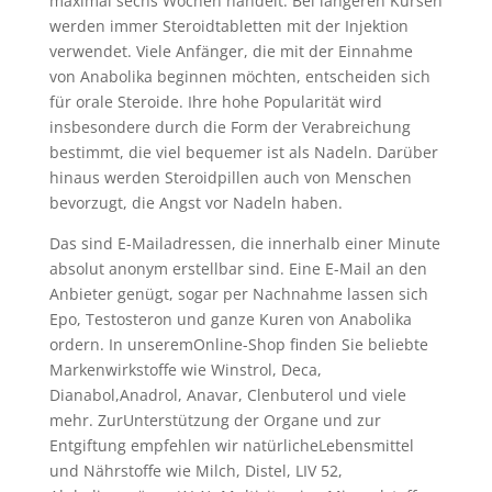
maximal sechs Wochen handelt. Bei längeren Kursen
werden immer Steroidtabletten mit der Injektion
verwendet. Viele Anfänger, die mit der Einnahme
von Anabolika beginnen möchten, entscheiden sich
für orale Steroide. Ihre hohe Popularität wird
insbesondere durch die Form der Verabreichung
bestimmt, die viel bequemer ist als Nadeln. Darüber
hinaus werden Steroidpillen auch von Menschen
bevorzugt, die Angst vor Nadeln haben.
Das sind E-Mailadressen, die innerhalb einer Minute
absolut anonym erstellbar sind. Eine E-Mail an den
Anbieter genügt, sogar per Nachnahme lassen sich
Epo, Testosteron und ganze Kuren von Anabolika
ordern. In unseremOnline-Shop finden Sie beliebte
Markenwirkstoffe wie Winstrol, Deca,
Dianabol,Anadrol, Anavar, Clenbuterol und viele
mehr. ZurUnterstützung der Organe und zur
Entgiftung empfehlen wir natürlicheLebensmittel
und Nährstoffe wie Milch, Distel, LIV 52,