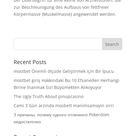
der Oberbegriff für eine Reihe von Arzneistoffen, die
zur Beschleunigung des Aufbaus von fettfreier
Körpermasse (Muskelmasse) angewendet werden.
Recent Posts
mostbet Önemli ölçüde Geliştirmek için Bir İpucu
mostbet giriş Hakkındaki Bu 10 Efsaneden Herhangi
Birine İnanmak Sizi Büyümekten Alıkoyuyor
The Ugly Truth About pinupcasino
Cəmi 3 Gün ərzində mosbett mənimsəməyin sirri
3 причины, почему одного отличного Pokerdom
недостаточно