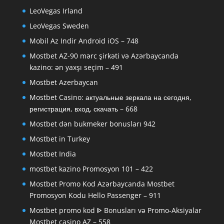
LeoVegas Irland
LeoVegas Sweden
Mobil Az Indir Android iOS – 748
Mostbet AZ-90 mərc şirkəti və Azərbaycanda
kazino: ən yaxşı seçim – 491
Mostbet Azerbaycan
Mostbet Casino: актуальные зеркала на сегодня,
регистрация, вход, скачать – 668
Mostbet dən bukmeker bonusları 942
Mostbet in Turkey
Mostbet India
mostbet kazino Promosyon 101 – 422
Mostbet Promo Kod Azərbaycanda Mostbet
Promosyon Kodu Hello Passenger – 911
Mostbet promo kod ᐈ Bonusları və Promo-Aksiyalar
Mostbet casino AZ – 558