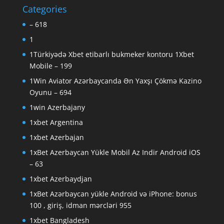
Categories
– 618
1
1Türkiyədə Xbet etibarlı bukmeker kontoru 1Xbet
Mobile – 199
1Win Aviator Azərbaycanda Ən Yaxşı Çökmə Kazino
Oyunu – 694
1win Azerbajany
1xbet Argentina
1xbet Azerbajan
1xBet Azerbaycan Yükle Mobil Az Indir Android iOS
– 63
1xbet Azerbaydjan
1xBet Azərbaycan yükle Android və iPhone: bonus
100 , giriş, idman mərcləri 955
1xbet Bangladesh