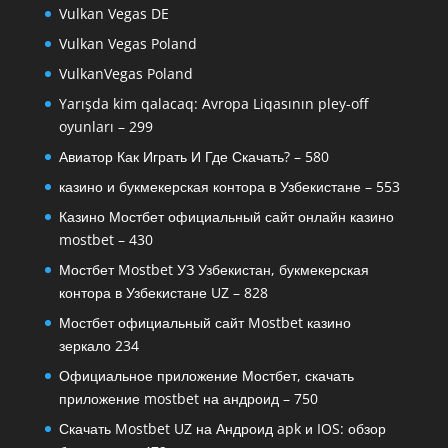
Vulkan Vegas DE
Vulkan Vegas Poland
VulkanVegas Poland
Yarışda kim qalacaq: Avropa Liqasının pley-off
oyunları – 299
Авиатор Как Играть И Где Скачать? – 580
казино и букмекерская контора в Узбекистане – 553
Казино Мостбет официальный сайт онлайн казино
mostbet – 430
Мостбет Mostbet УЗ Узбекистан, букмекерская
контора в Узбекистане UZ – 828
Мостбет официальный сайт Mostbet казино
зеркало 234
Официальное приложение Мостбет, скачать
приложение mostbet на андроид – 750
Скачать Mostbet UZ на Андроид apk и IOS: обзор