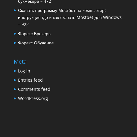
букмекера – 472
Скачать программу Мостбет на компьютер:
инструкция где и как скачать Mostbet для Windows
– 922
Форекс Брокеры
Форекс Обучение
Meta
Log in
Entries feed
Comments feed
WordPress.org